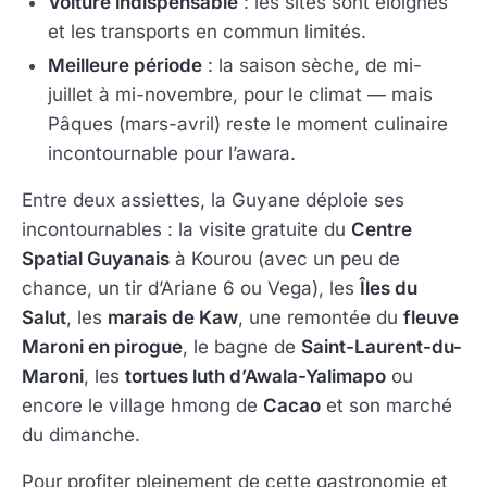
Voiture indispensable
: les sites sont éloignés
et les transports en commun limités.
Meilleure période
: la saison sèche, de mi-
juillet à mi-novembre, pour le climat — mais
Pâques (mars-avril) reste le moment culinaire
incontournable pour l’awara.
Entre deux assiettes, la Guyane déploie ses
incontournables : la visite gratuite du
Centre
Spatial Guyanais
à Kourou (avec un peu de
chance, un tir d’Ariane 6 ou Vega), les
Îles du
Salut
, les
marais de Kaw
, une remontée du
fleuve
Maroni en pirogue
, le bagne de
Saint-Laurent-du-
Maroni
, les
tortues luth d’Awala-Yalimapo
ou
encore le village hmong de
Cacao
et son marché
du dimanche.
Pour profiter pleinement de cette gastronomie et