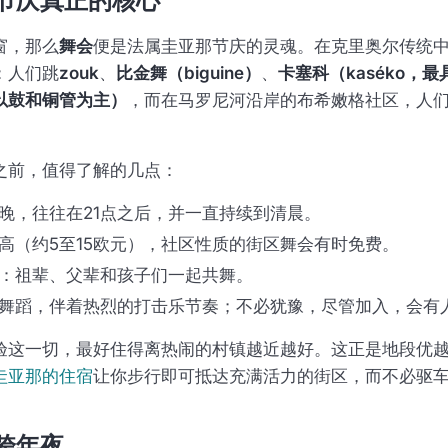
节庆真正的核心
窗，那么
舞会
便是法属圭亚那节庆的灵魂。在克里奥尔传统
：人们跳
zouk
、
比金舞（biguine）
、
卡塞科（kaséko，
以鼓和铜管为主）
，而在马罗尼河沿岸的布希嫩格社区，人
之前，值得了解的几点：
晚，往往在21点之后，并一直持续到清晨。
高（约5至15欧元），社区性质的街区舞会有时免费。
：祖辈、父辈和孩子们一起共舞。
舞蹈，伴着热烈的打击乐节奏；不必犹豫，尽管加入，会有
验这一切，最好住得离热闹的村镇越近越好。这正是地段优
圭亚那的住宿
让你步行即可抵达充满活力的街区，而不必驱车
跨年夜