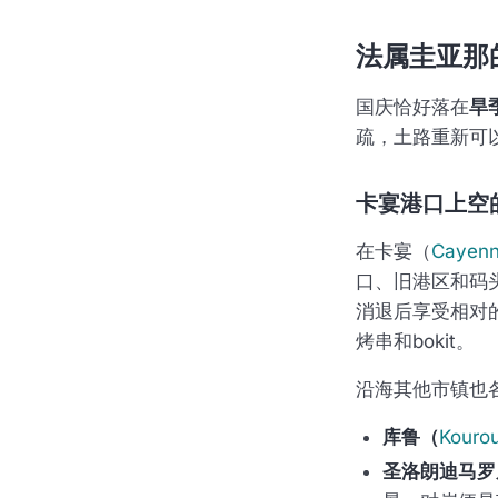
法属圭亚那
国庆恰好落在
旱
疏，土路重新可
卡宴港口上空
在卡宴（
Cayen
口、旧港区和码
消退后享受相对
烤串和bokit。
沿海其他市镇也
库鲁（
Kouro
圣洛朗迪马罗尼（S