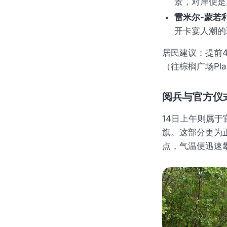
景，对岸便是
雷米尔-蒙若
开卡宴人潮的
居民建议：提前
（往棕榈广场Plac
阅兵与官方仪
14日上午则属于
旗。这部分更为
点，气温便迅速