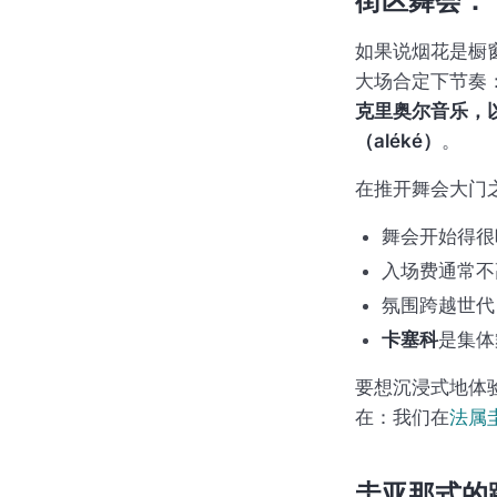
街区舞会：
如果说烟花是橱
大场合定下节奏
克里奥尔音乐，
（aléké）
。
在推开舞会大门
舞会开始得很
入场费通常不
氛围跨越世代
卡塞科
是集体
要想沉浸式地体
在：我们在
法属
圭亚那式的