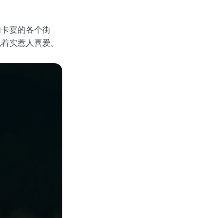
和卡宴的各个街
也着实惹人喜爱。