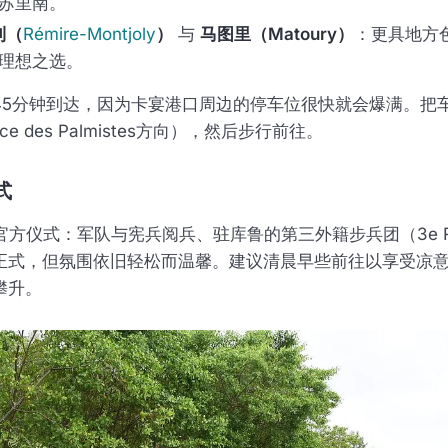
苏里南。
利（
Rémire-Montjoly
）
与
马图里（Matoury）
：更具地方
理想之选。
45分钟到达，因为卡宴港口周边的停车位很快就会爆满。把
e des Palmistes方向），然后步行前往。
式
官方仪式：军队与宪兵阅兵、驻库鲁的第三外籍步兵团（3e R
正式，但氛围依旧轻松而温馨。建议清晨早些前往以享受凉意
攀升。