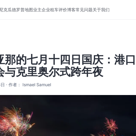
尼克
瓜德罗普
地图
业主
企业
租车
评价
博客
常见问题
关于我们
亚那的七月十四日国庆：港口
会与克里奥尔式跨年夜
 · 作者： Ismael Samuel