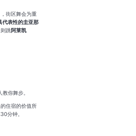
中，街区舞会为重
最具代表性的圭亚那
们则跳
阿莱凯
人教你舞步。
越的住宿的价值所
30分钟。