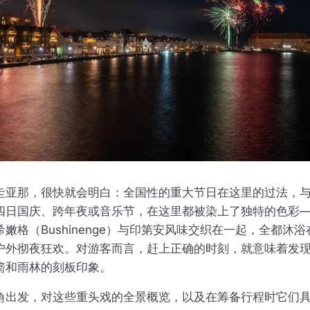
圭亚那，很快就会明白：全国性的重大节日在这里的过法，
四日国庆、跨年夜或音乐节，在这里都被染上了独特的色彩
嫩格（Bushinenge）与印第安风味交织在一起，全都沐
户外彻夜狂欢。对游客而言，赶上正确的时刻，就意味着发
箭和雨林的刻板印象。
角出发，对这些重头戏的全景概览，以及在筹备行程时它们