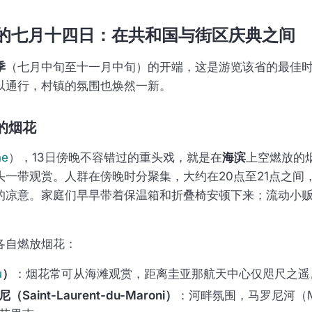
的七月十四日：在共和国与街区庆典之间
季
（七月中旬至十一月中旬）的开端，这是游览该省的最佳
以通行，村镇的氛围也焕然一新。
的烟花
ne
），13日傍晚不容错过的重头戏，就是在
海滨
上空燃放的
头一带观赏。人群在傍晚时分聚集，大约在20点至21点之间
的凉意。家庭们早早带着保温箱和折叠椅安顿下来；流动小
各自燃放烟花：
u
）
：烟花常可从海滩观赏，距离圭亚那航天中心仅咫尺之遥
aint-Laurent-du-Maroni）
：河畔氛围，马罗尼河（Ma