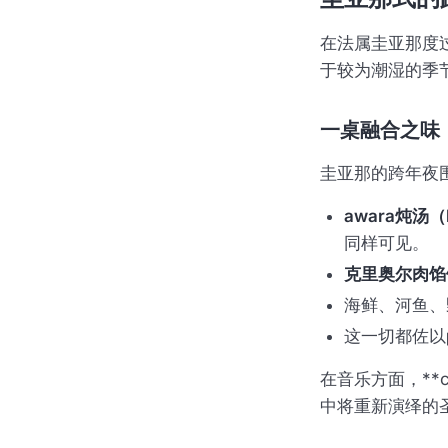
在法属圭亚那度
于较为潮湿的季
一桌融合之味
圭亚那的跨年夜
awara炖汤（bo
同样可见。
克里奥尔肉馅饼（
海鲜、河鱼、
这一切都佐以
在音乐方面，**
中将重新演绎的