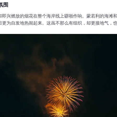
氛围
和即兴燃放的烟花在整个海岸线上噼啪作响。蒙若利的海滩
日更为自发地热闹起来。这虽不那么有组织，却更接地气，