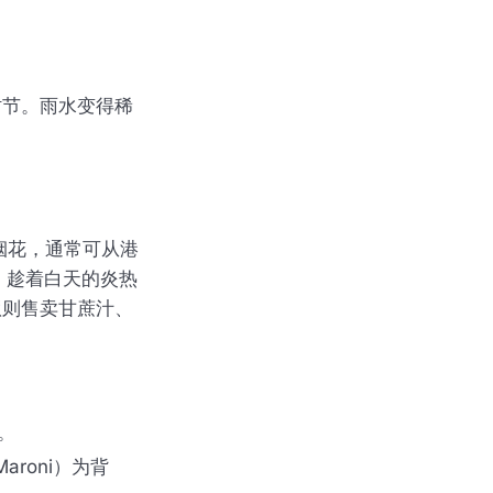
时节。雨水变得稀
烟花，通常可从港
，趁着白天的炎热
贩则售卖甘蔗汁、
。
roni）为背