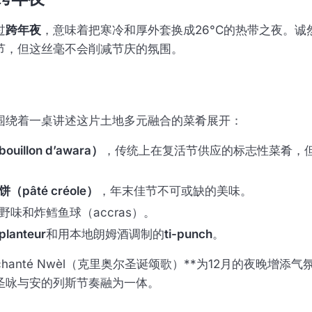
过
跨年夜
，意味着把寒冷和厚外套换成26°C的热带之夜。诚然
节，但这丝毫不会削减节庆的氛围。
围绕着一桌讲述这片土地多元融合的菜肴展开：
uillon d’awara）
，传统上在复活节供应的标志性菜肴，
pâté créole）
，年末佳节不可或缺的美味。
野味和炸鳕鱼球（accras）。
planteur
和用本地朗姆酒调制的
ti-punch
。
chanté Nwèl（克里奥尔圣诞颂歌）**为12月的夜晚增添
圣咏与安的列斯节奏融为一体。