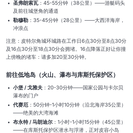
圣弗朗索瓦
：45-55分钟（38公里）——游艇码头
及前往城堡角的通道
勒穆勒
：35-45分钟（28公里）——大西洋海岸，
冲浪点
注意：皮特尔角城环城路在工作日6点30分至8点30分
及16点30分至18点30分会拥堵。16点降落正好让你撞
上傍晚的堵车：请多加20至30分钟。
前往低地岛（火山、瀑布与库斯托保护区）
小堡 / 戈雅夫
：20-30分钟——国家公园与卡尔贝
瀑布的门户
代赛厄
：50分钟-1小时10分钟（沿北海岸35公里）
——绝美的大湾海滩
布永特 / 马朗迪尔
：1小时-1小时15分钟（45公里）
——在库斯托保护区潜水与浮潜，正对皮容小岛