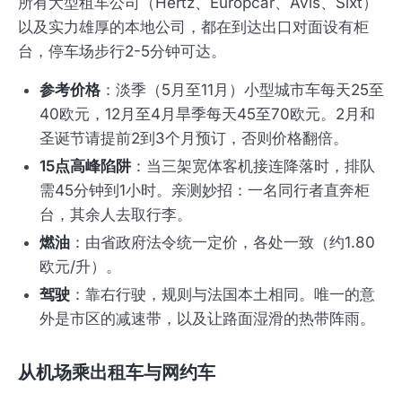
所有大型租车公司（Hertz、Europcar、Avis、Sixt）
以及实力雄厚的本地公司，都在到达出口对面设有柜
台，停车场步行2-5分钟可达。
参考价格
：淡季（5月至11月）小型城市车每天25至
40欧元，12月至4月旱季每天45至70欧元。2月和
圣诞节请提前2到3个月预订，否则价格翻倍。
15点高峰陷阱
：当三架宽体客机接连降落时，排队
需45分钟到1小时。亲测妙招：一名同行者直奔柜
台，其余人去取行李。
燃油
：由省政府法令统一定价，各处一致（约1.80
欧元/升）。
驾驶
：靠右行驶，规则与法国本土相同。唯一的意
外是市区的减速带，以及让路面湿滑的热带阵雨。
从机场乘出租车与网约车