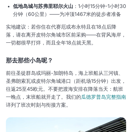
低地岛城与苏弗里耶尔火山
：1小时15分钟-1小时30
分钟（60公里）——为冲顶1467米的徒步者准备
实地建议：若你住在代赛厄或布永特且在18点后降
落，请在离开皮特尔角城市区前采购——在背风海岸，
一切都很早打烊，而且全年18点就天黑。
那去那些小岛呢？
前往圣徒群岛或玛丽-加朗特岛，海上班船从三河镇、
圣弗朗索瓦或皮特尔角城港口（距机场15分钟）出发，
往返25至45欧元。不要把渡海安排在降落当天：航班
一晚点，末班船就开走了。我们的
瓜德罗普岛完整指南
详列了班次时刻与衔接方案。