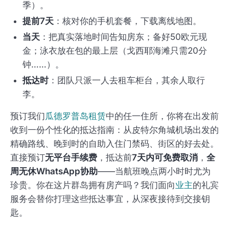
季）。
提前7天
：核对你的手机套餐，下载离线地图。
当天
：把真实落地时间告知房东；备好50欧元现
金；泳衣放在包的最上层（戈西耶海滩只需20分
钟……）。
抵达时
：团队只派一人去租车柜台，其余人取行
李。
预订我们
瓜德罗普岛租赁
中的任一住所，你将在出发前
收到一份个性化的抵达指南：从皮特尔角城机场出发的
精确路线、晚到时的自助入住门禁码、街区的好去处。
直接预订
无平台手续费
，抵达前
7天内可免费取消
，
全
周无休WhatsApp协助
——当航班晚点两小时时尤为
珍贵。你在这片群岛拥有房产吗？我们面向
业主
的礼宾
服务会替你打理这些抵达事宜，从深夜接待到交接钥
匙。