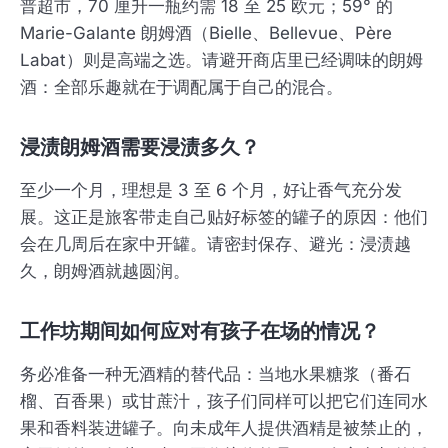
普超市，70 厘升一瓶约需 18 至 25 欧元；59° 的
Marie-Galante 朗姆酒（Bielle、Bellevue、Père
Labat）则是高端之选。请避开商店里已经调味的朗姆
酒：全部乐趣就在于调配属于自己的混合。
浸渍朗姆酒需要浸渍多久？
至少一个月，理想是 3 至 6 个月，好让香气充分发
展。这正是旅客带走自己贴好标签的罐子的原因：他们
会在几周后在家中开罐。请密封保存、避光：浸渍越
久，朗姆酒就越圆润。
工作坊期间如何应对有孩子在场的情况？
务必准备一种无酒精的替代品：当地水果糖浆（番石
榴、百香果）或甘蔗汁，孩子们同样可以把它们连同水
果和香料装进罐子。向未成年人提供酒精是被禁止的，