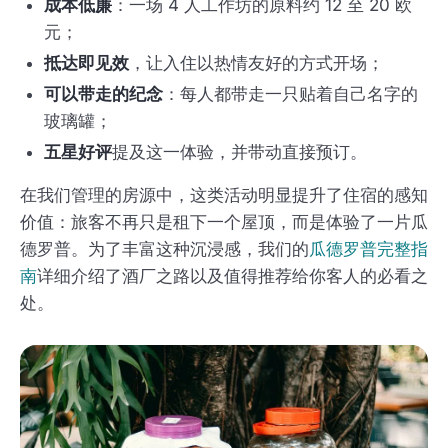
成本低廉
：一场 4 人工作坊的原料约 12 至 20 欧
元；
抵达即见效
，让入住以热情友好的方式开场；
可以带走的纪念
：每人都带走一只贴着自己名字的
玻璃罐；
五星好评
提及这一体验，并带动直接预订。
在我们管理的房源中，这类活动明显提升了住宿的感知
价值：旅客不再只是租下一个屋顶，而是体验了一片瓜
德罗普。为了丰富这种沉浸感，我们的
瓜德罗普完整指
南
详细介绍了酒厂之路以及值得推荐给你客人的必看之
处。