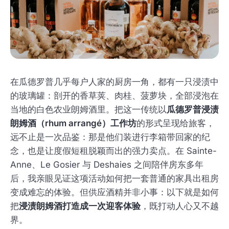
在瓜德罗普几乎每户人家的厨房一角，都有一只浸渍中
的玻璃罐：剖开的香草荚、肉桂、菠萝块，全部浸泡在
当地的白色农业朗姆酒里。把这一传统以
瓜德罗普浸渍
朗姆酒（rhum arrangé）工作坊
的形式呈现给旅客，
远不止是一次品鉴：那是他们装进行李箱带回家的纪
念，也是让度假短租脱颖而出的强力卖点。在 Sainte-
Anne、Le Gosier 与 Deshaies 之间陪伴房东多年
后，我亲眼见证这项活动如何把一套普通的家具出租房
变成难忘的体验。但供应酒精并非小事：以下就是如何
把
浸渍朗姆酒打造成一次迎客体验
，既打动人心又不越
界。