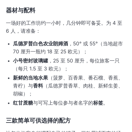
器材与配料
一场好的工作坊约一小时，几分钟即可备妥。为 4 至
6 人，请准备：
瓜德罗普白色农业朗姆酒
，50° 或 55°（当地超市
70 厘升一瓶约 18 至 25 欧元）；
小号密封玻璃罐
，25 至 50 厘升，每位旅客一只
（每只 1.5 至 3 欧元）；
新鲜的当地水果
（菠萝、百香果、番石榴、香蕉、
青柠）与
香料
（瓜德罗普香草、肉桂、新鲜生姜、
胡椒）；
红甘蔗糖
与可写上每位参与者名字的
标签
。
三款简单可供选择的配方