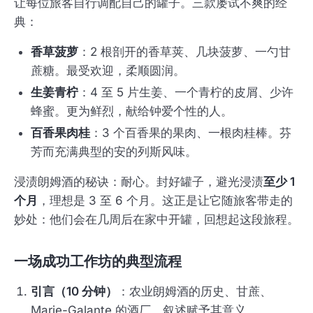
让每位旅客自行调配自己的罐子。三款屡试不爽的经
典：
香草菠萝
：2 根剖开的香草荚、几块菠萝、一勺甘
蔗糖。最受欢迎，柔顺圆润。
生姜青柠
：4 至 5 片生姜、一个青柠的皮屑、少许
蜂蜜。更为鲜烈，献给钟爱个性的人。
百香果肉桂
：3 个百香果的果肉、一根肉桂棒。芬
芳而充满典型的安的列斯风味。
浸渍朗姆酒的秘诀：耐心。封好罐子，避光浸渍
至少 1
个月
，理想是 3 至 6 个月。这正是让它随旅客带走的
妙处：他们会在几周后在家中开罐，回想起这段旅程。
一场成功工作坊的典型流程
引言（10 分钟）
：农业朗姆酒的历史、甘蔗、
Marie-Galante 的酒厂。叙述赋予其意义。