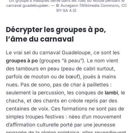
Un groupe à masques défile dans les rues du Moule pendant le
carnaval guadeloupéen. — © Auregann (Wikimedia Commons, CC
BY-SA 4.0)
Décrypter les groupes à po,
l’âme du carnaval
Le vrai sel du carnaval Guadeloupe, ce sont les
groupes à po
(groupes “à peau”). Le nom vient
des tambours en peau (peau de cabri surtout,
parfois de mouton ou de bœuf), joués à mains
nues. Pas de sono, pas de char à paillettes :
seulement la percussion, les conques de
lambi
, le
chacha, et des chants en créole repris par des
centaines de voix. Ces formations ne sont pas de
simples troupes festives : nées d’un mouvement
d’affirmation culturelle porté par une jeunesse
engagée de la région pointoise, elles revendiquent