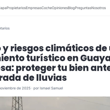
apa
Propietarios
Empresas
Coche
Opiniones
Blog
Preguntas
Nosotros
tarios
 y riesgos climáticos de
iento turístico en Guay
sa: proteger tu bien ante
ada de lluvias
 noviembre de 2025 · por Ismael Samuel