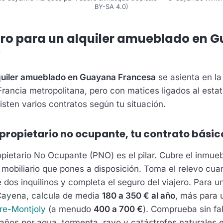
BY-SA 4.0)
ro para un alquiler amueblado en 
?
quiler amueblado en Guayana Francesa
se asienta en l
 Francia metropolitana, pero con matices ligados al esta
isten varios contratos según tu situación.
 propietario no ocupante, tu contrato básic
opietario No Ocupante (PNO) es el pilar. Cubre el inmueb
 mobiliario que pones a disposición. Toma el relevo cua
 dos inquilinos y completa el seguro del viajero. Para u
ayena, calcula de media
180 a 350 € al año
, más para u
re-Montjoly
(a menudo
400 a 700 €
). Comprueba sin fal
años por agua, tormenta, rayo y catástrofes naturales e