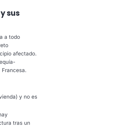
 y sus
da a todo
reto
cipio afectado.
sequía-
a Francesa.
vienda) y no es
 hay
ctura tras un