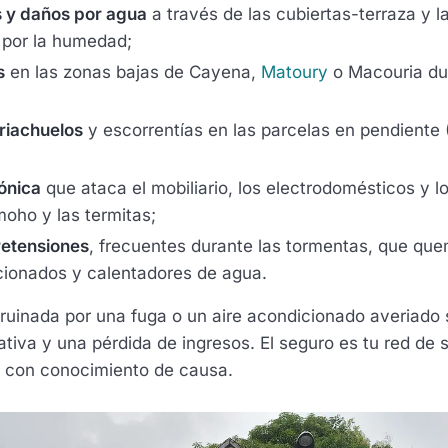
es y daños por agua
a través de las cubiertas-terraza y l
 por la humedad;
s
en las zonas bajas de Cayena,
Matoury
o Macouria du
riachuelos
y escorrentías en las parcelas en pendiente 
ónica
que ataca el mobiliario, los electrodomésticos y l
moho y las termitas;
retensiones
, frecuentes durante las tormentas, que que
cionados y calentadores de agua.
ruinada por una fuga o un aire acondicionado averiado 
tiva y una pérdida de ingresos. El seguro es tu red de 
o con conocimiento de causa.