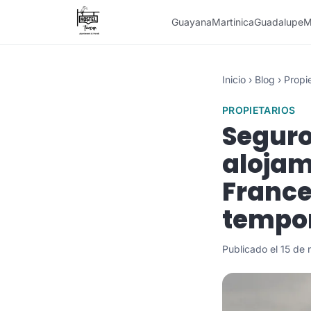
Guayana
Martinica
Guadalupe
M
Inicio
›
Blog
›
Propie
PROPIETARIOS
Seguro
alojam
France
tempor
Publicado el 15 de