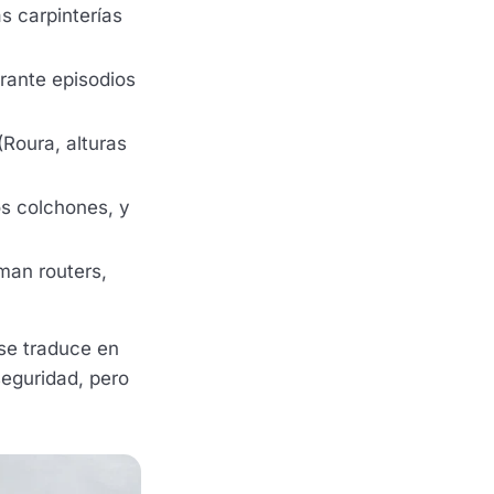
as carpinterías
rante episodios
(Roura, alturas
os colchones, y
man routers,
se traduce en
seguridad, pero