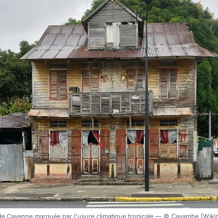
de Cayenne marquée par l'usure climatique tropicale — © Cayambe (Wi