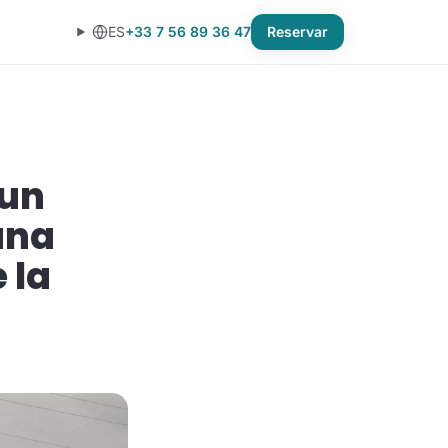
ES
+33 7 56 89 36 47
Reservar
 un
ana
 la