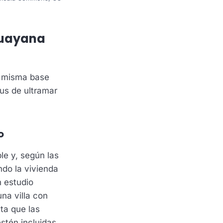
Guayana
a misma base
tus de ultramar
o
le y, según las
ndo la vivienda
n estudio
na villa con
ta que las
stén incluidas.