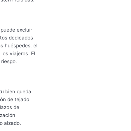
 puede excluir
ratos dedicados
los huéspedes, el
os viajeros. El
l riesgo.
tu bien queda
ión de tejado
plazos de
ización
to alzado.