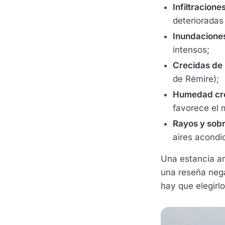
Infiltracion
deterioradas
Inundacione
intensos;
Crecidas de 
de Rémire);
Humedad cr
favorece el 
Rayos y sob
aires acondi
Una estancia ar
una reseña nega
hay que elegirl