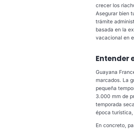
crecer los riac
Asegurar bien t
trámite administ
basada en la exp
vacacional en e
Entender 
Guayana Frances
marcados. La gr
pequeña tempora
3.000 mm de pre
temporada seca,
época turística,
En concreto, par