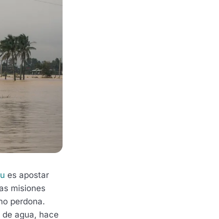
ou
es apostar
las misiones
 no perdona.
s de agua, hace