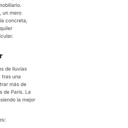
obiliario.
o, un mero
ía concreta,
quiler
cular.
r
s de lluvias
 tras una
trar más de
s de París. La
siendo la mejor
es: