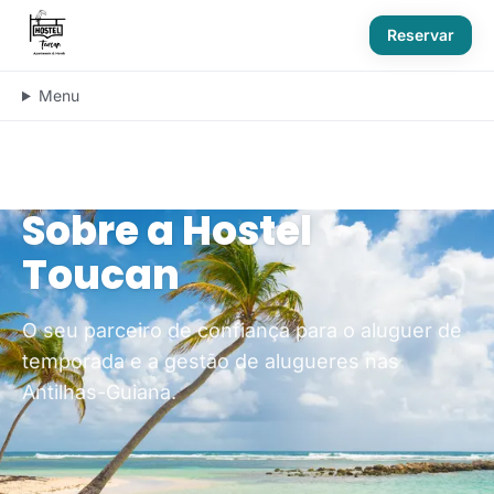
Reservar
Menu
Sobre a Hostel
Toucan
O seu parceiro de confiança para o aluguer de
temporada e a gestão de alugueres nas
Antilhas-Guiana.