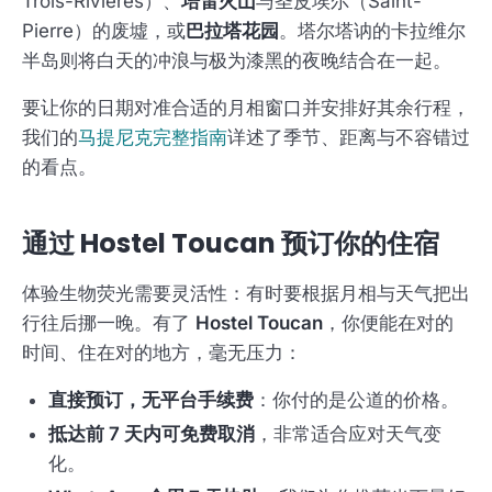
Trois-Rivières）、
培雷火山
与圣皮埃尔（Saint-
Pierre）的废墟，或
巴拉塔花园
。塔尔塔讷的卡拉维尔
半岛则将白天的冲浪与极为漆黑的夜晚结合在一起。
要让你的日期对准合适的月相窗口并安排好其余行程，
我们的
马提尼克完整指南
详述了季节、距离与不容错过
的看点。
通过 Hostel Toucan 预订你的住宿
体验生物荧光需要灵活性：有时要根据月相与天气把出
行往后挪一晚。有了
Hostel Toucan
，你便能在对的
时间、住在对的地方，毫无压力：
直接预订，无平台手续费
：你付的是公道的价格。
抵达前 7 天内可免费取消
，非常适合应对天气变
化。