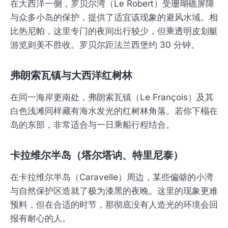
在大西洋一侧，罗贝尔湾（Le Robert）受珊瑚礁屏障
与众多小岛的保护，提供了适宜该现象的避风水域。相
比热尼帕，这里专门的夜间出行较少，但乘透明皮划艇
游览则美不胜收。罗贝尔距法兰西堡约 30 分钟。
弗朗索瓦镇与大西洋红树林
在同一海岸更南处，弗朗索瓦镇（Le François）及其
白色浅滩同样藏有海水发光的红树林角落。若你下榻在
岛的东部，非常适合与一日乘船行程结合。
卡拉维尔半岛（塔尔塔讷、特里尼泰）
在卡拉维尔半岛（Caravelle）周边，某些偏僻的小湾
与自然保护区造就了极为漆黑的夜晚。这里的现象更难
预料，但在合适的时节，那彻底没有人造光的环境会回
报有耐心的人。