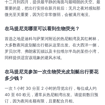
十二月到四月，提供最平静的海面与最晴朗的天空。最
重要的是，把出行安排在新月前后：无月之夜对感知那
微光至关重要，因为它非常微弱，会被满月淹没。
在马提尼克哪里可以看到生物荧光？
首选之地是迪科与萨莱河附近的热尼帕湾及其红树林，
大多数夜间皮划艇出行都从这里出发。在大西洋一侧，
罗贝尔湾、弗朗索瓦镇以及卡拉维尔半岛的某些小湾，
同样提供适宜该现象的避风水域。
在马提尼克参加一次生物荧光皮划艇出行要花
多少钱？
一次 1 小时 30 分至 2 小时的导览出行，每位成人约
40 至 60 欧元，通常从热尼帕湾出发。请提前数日预
订，因为夜间名额有限，且要配合月相。