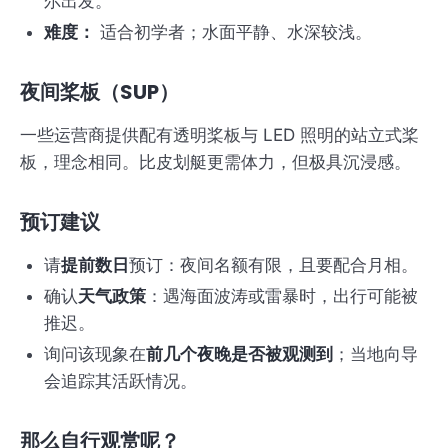
尔出发。
难度：
适合初学者；水面平静、水深较浅。
夜间桨板（SUP）
一些运营商提供配有透明桨板与 LED 照明的站立式桨
板，理念相同。比皮划艇更需体力，但极具沉浸感。
预订建议
请
提前数日
预订：夜间名额有限，且要配合月相。
确认
天气政策
：遇海面波涛或雷暴时，出行可能被
推迟。
询问该现象在
前几个夜晚是否被观测到
；当地向导
会追踪其活跃情况。
那么自行观赏呢？