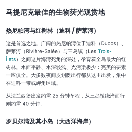
马提尼克最佳的生物荧光观赏地
热尼帕湾与红树林（迪科 / 萨莱河）
这是首选之地。广阔的热尼帕湾位于迪科（Ducos）、
萨莱河（Rivière-Salée）与三岛镇（Les
Trois-
Îlets
）之间这片海湾死角的深处，孕育着全岛最大的红
树林。水面平静、水深较浅、光污染极少：完美的要素
一应俱全。大多数夜间皮划艇出行都从这里出发，集中
在迪科一带或岬角区域。
从法兰西堡出发约需 25 分钟车程，从三岛镇绕湾而行
则约需 40 分钟。
罗贝尔湾及其小岛（大西洋海岸）