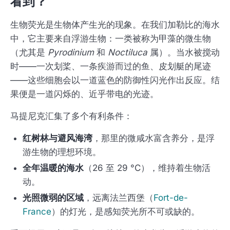
看到？
生物荧光是生物体产生光的现象。在我们加勒比的海水
中，它主要来自浮游生物：一类被称为甲藻的微生物
（尤其是
Pyrodinium
和
Noctiluca
属）。当水被搅动
时——一次划桨、一条疾游而过的鱼、皮划艇的尾迹
——这些细胞会以一道蓝色的防御性闪光作出反应。结
果便是一道闪烁的、近乎带电的光迹。
马提尼克汇集了多个有利条件：
红树林与避风海湾
，那里的微咸水富含养分，是浮
游生物的理想环境。
全年温暖的海水
（26 至 29 °C），维持着生物活
动。
光照微弱的区域
，远离法兰西堡（
Fort-de-
France
）的灯光，是感知荧光所不可或缺的。