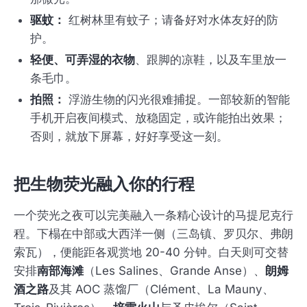
驱蚊：
红树林里有蚊子；请备好对水体友好的防
护。
轻便、可弄湿的衣物
、跟脚的凉鞋，以及车里放一
条毛巾。
拍照：
浮游生物的闪光很难捕捉。一部较新的智能
手机开启夜间模式、放稳固定，或许能拍出效果；
否则，就放下屏幕，好好享受这一刻。
把生物荧光融入你的行程
一个荧光之夜可以完美融入一条精心设计的马提尼克行
程。下榻在中部或大西洋一侧（三岛镇、罗贝尔、弗朗
索瓦），便能距各观赏地 20-40 分钟。白天则可交替
安排
南部海滩
（Les Salines、Grande Anse）、
朗姆
酒之路
及其 AOC 蒸馏厂（Clément、La Mauny、