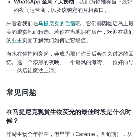
WhatsApp 全周 7 天协助
：我们为你推荐当下最好
的夜间运营商，以及该锁定的月相窗口。
来看看我们在
马提尼克的住宿
吧，它们都因临近岛上最
美的观赏地而精选。若你在当地拥有房产，欢迎在我们
的
业主
页面了解我们如何让它增值。
海水在你指间亮起，会成为那种你日后会久久讲述的回
忆。选一个漆黑的夜晚、一个避风的海湾、一位好向导
——然后让魔法上演。
常见问题
在马提尼克观赏生物荧光的最佳时段是什么时
候？
浮游生物全年都在，但旱季（Carême，四旬期），从