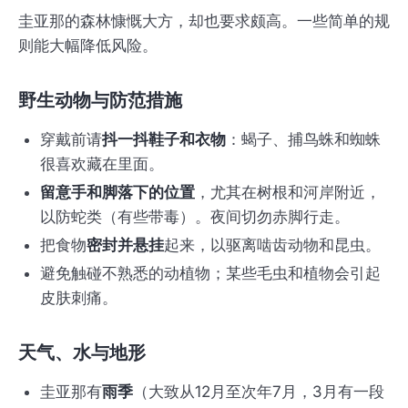
圭亚那的森林慷慨大方，却也要求颇高。一些简单的规
则能大幅降低风险。
野生动物与防范措施
穿戴前请
抖一抖鞋子和衣物
：蝎子、捕鸟蛛和蜘蛛
很喜欢藏在里面。
留意手和脚落下的位置
，尤其在树根和河岸附近，
以防蛇类（有些带毒）。夜间切勿赤脚行走。
把食物
密封并悬挂
起来，以驱离啮齿动物和昆虫。
避免触碰不熟悉的动植物；某些毛虫和植物会引起
皮肤刺痛。
天气、水与地形
圭亚那有
雨季
（大致从12月至次年7月，3月有一段