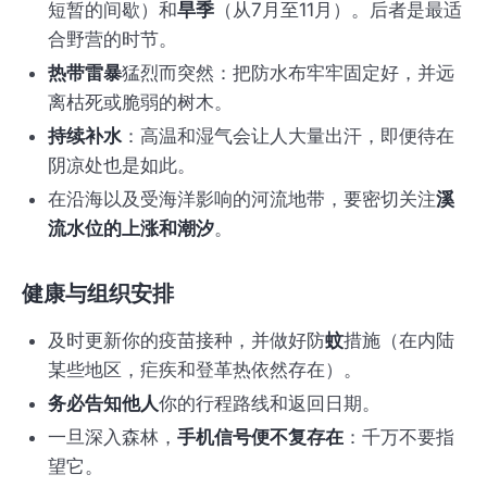
短暂的间歇）和
旱季
（从7月至11月）。后者是最适
合野营的时节。
热带雷暴
猛烈而突然：把防水布牢牢固定好，并远
离枯死或脆弱的树木。
持续补水
：高温和湿气会让人大量出汗，即便待在
阴凉处也是如此。
在沿海以及受海洋影响的河流地带，要密切关注
溪
流水位的上涨和潮汐
。
健康与组织安排
及时更新你的疫苗接种，并做好防
蚊
措施（在内陆
某些地区，疟疾和登革热依然存在）。
务必告知他人
你的行程路线和返回日期。
一旦深入森林，
手机信号便不复存在
：千万不要指
望它。