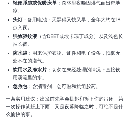
轻便睡袋或保暖床单
：森林里夜晚因湿气而出奇地
凉。
头灯
＋备用电池：天黑得又快又早，全年大约在18
点入夜。
强效驱蚊液
（含DEET或埃卡瑞丁成分）以及浅色长
袖长裤。
防水袋
：用来保护衣物、证件和电子设备，抵御无
处不在的潮气。
饮用水及净水片
：切勿在未经处理的情况下直接饮
用溪流里的水。
急救包
：含消毒剂、创可贴和抗组胺药。
一条实用建议：出发前先学会搭起和拆下你的吊床。第
一次操作就赶上下雨、又是夜幕降临之时，可绝不是什
么愉快的事。