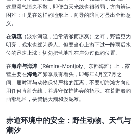
这里湿气恒久不散，即便白天光线也很微弱，方向辨认
困难：正是在这样的地形上，向导的陪同才显出全部意
义。
在
溪流
（淡水河流，通常清澈而凉爽）之畔，野营更为
明亮，戏水也颇为诱人。但要当心上游下过一阵雨后水
位的迅速上涨：切勿把营地扎在岸边过低的位置。
在
海岸与海滩
（Rémire-Montjoly、东部海滩）上，露
营主要在
海龟
产卵季最有看头，即每年4月至7月之
间。届时请与动物保持严格的距离，不要朝海滩方向使
用任何直射光线，并遵守保护协会的指示。在荒野般的
西部地区，要警惕大潮和淤泥滩。
赤道环境中的安全：野生动物、天气与
潮汐