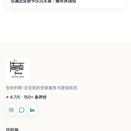
法属圭亚那卡尔贝木屋：睡吊床须知
安的列斯-圭亚那的管家服务与度假租赁.
⭐ 4.7/5 · 150+ 条评价
目的地