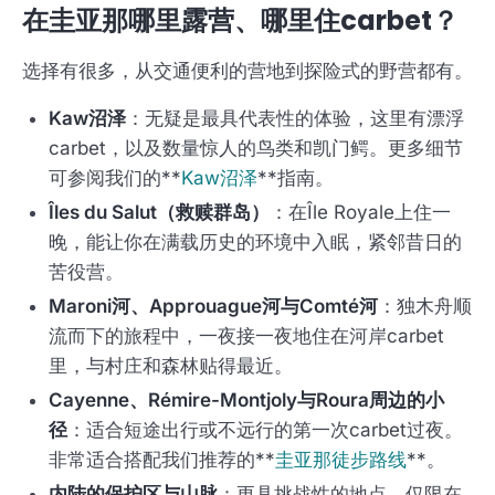
在圭亚那哪里露营、哪里住carbet？
选择有很多，从交通便利的营地到探险式的野营都有。
Kaw沼泽
：无疑是最具代表性的体验，这里有漂浮
carbet，以及数量惊人的鸟类和凯门鳄。更多细节
可参阅我们的**
Kaw沼泽
**指南。
Îles du Salut（救赎群岛）
：在Île Royale上住一
晚，能让你在满载历史的环境中入眠，紧邻昔日的
苦役营。
Maroni河、Approuague河与Comté河
：独木舟顺
流而下的旅程中，一夜接一夜地住在河岸carbet
里，与村庄和森林贴得最近。
Cayenne、Rémire-Montjoly与Roura周边的小
径
：适合短途出行或不远行的第一次carbet过夜。
非常适合搭配我们推荐的**
圭亚那徒步路线
**。
内陆的保护区与山脉
：更具挑战性的地点，仅限在