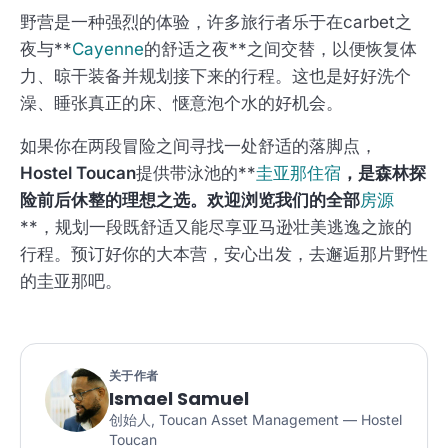
野营是一种强烈的体验，许多旅行者乐于在carbet之
夜与**
Cayenne
的舒适之夜**之间交替，以便恢复体
力、晾干装备并规划接下来的行程。这也是好好洗个
澡、睡张真正的床、惬意泡个水的好机会。
如果你在两段冒险之间寻找一处舒适的落脚点，
Hostel Toucan
提供带泳池的**
圭亚那住宿
，是森林探
险前后休整的理想之选。欢迎浏览我们的全部
房源
**，规划一段既舒适又能尽享亚马逊壮美逃逸之旅的
行程。预订好你的大本营，安心出发，去邂逅那片野性
的圭亚那吧。
关于作者
Ismael Samuel
创始人, Toucan Asset Management — Hostel
Toucan