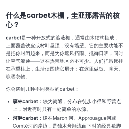
什么是carbet木棚，圭亚那露营的核
心？
carbet
是一种开放式的遮蔽棚，通常由木结构搭成，
上面覆盖铁皮或树叶屋顶，没有墙壁。它的主要功能不
是把你封闭起来，而是为你遮风挡雨、抵御日晒，同时
让空气流通——这在热带地区必不可少。人们把吊床挂
在承重柱上，生活便围绕它展开：在这里做饭、聊天、
晾晒衣物。
你会遇到几种不同类型的carbet：
森林carbet
：较为简陋，分布在徒步小径和野营点
上，附近有时只有一处简单的水源。
河畔carbet
：建在Maroni河、Approuague河或
Comté河的岸边，是独木舟顺流而下时的经典歇脚