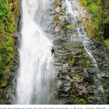
ppel encadree le long d'une cascade tropicale — © Ivan Jaimes (Pexels, 