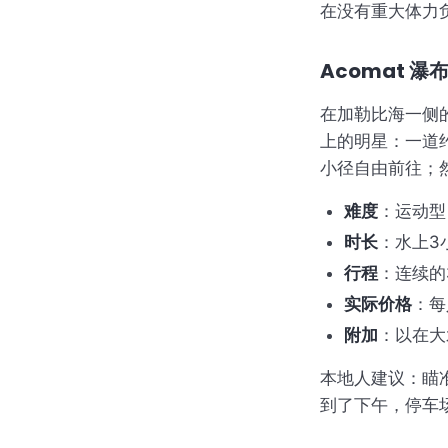
在没有重大体力
Acomat 瀑
在加勒比海一侧的 P
上的明星：一道
小径自由前往；然
难度
：运动型
时长
：水上3
行程
：连续的
实际价格
：每
附加
：以在大
本地人建议：瞄
到了下午，停车