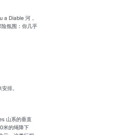
Diable 河，
探险氛围：你几乎
量来安排。
es 山系的垂直
20米的绳降下