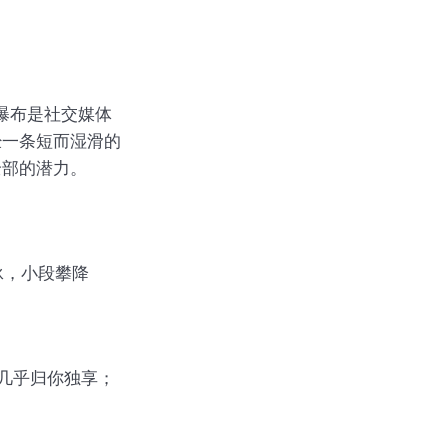
at 瀑布是社交媒体
经一条短而湿滑的
全部的潜力。
泳，小段攀降
几乎归你独享；