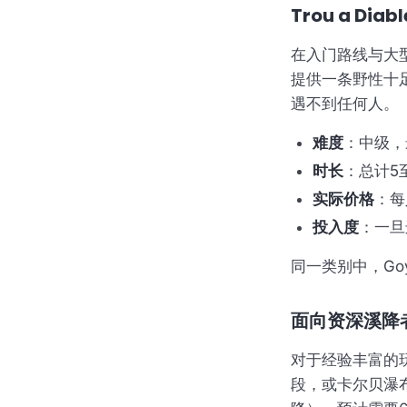
Trou a Di
在入门路线与大型路
提供一条野性十
遇不到任何人。
难度
：中级，
时长
：总计5
实际价格
：每
投入度
：一旦
同一类别中，Goy
面向资深溪降
对于经验丰富的玩家
段，或卡尔贝瀑布（