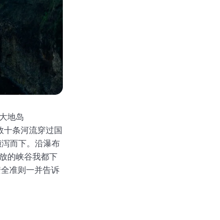
当大地岛
：数十条河流穿过国
坡倾泻而下。沿瀑布
放的峡谷我都下
安全准则一并告诉