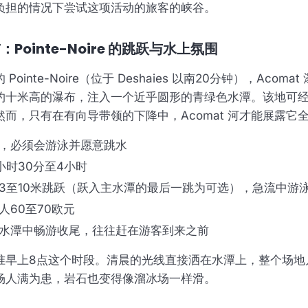
负担的情况下尝试这项活动的旅客的峡谷。
布：Pointe-Noire 的跳跃与水上氛围
ointe-Noire（位于 Deshaies 以南20分钟），Acom
约十米高的瀑布，注入一个近乎圆形的青绿色水潭。该地可
而，只有在有向导带领的下降中，Acomat 河才能展露它
，必须会游泳并愿意跳水
小时30分至4小时
3至10米跳跃（跃入主水潭的最后一跳为可选），急流中游
人60至70欧元
水潭中畅游收尾，往往赶在游客到来之前
准早上8点这个时段。清晨的光线直接洒在水潭上，整个场地
场人满为患，岩石也变得像溜冰场一样滑。