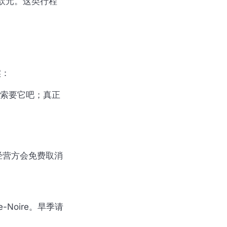
0欧元。这类行程
实：
）。索要它吧；真正
的经营方会免费取消
-Noire。旱季请