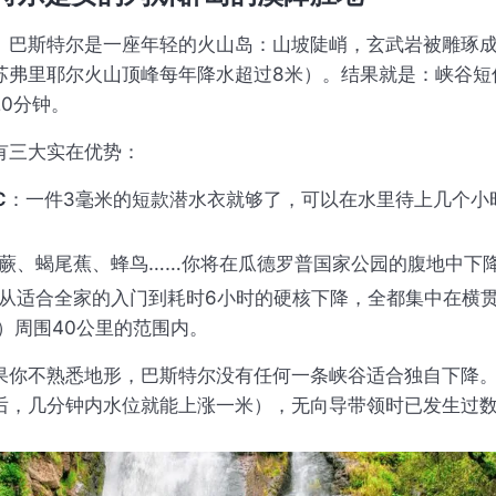
。巴斯特尔是一座年轻的火山岛：山坡陡峭，玄武岩被雕琢
苏弗里耶尔火山顶峰每年降水超过8米）。结果就是：峡谷短
0分钟。
有三大实在优势：
C
：一件3毫米的短款潜水衣就够了，可以在水里待上几个小
蕨、蝎尾蕉、蜂鸟……你将在瓜德罗普国家公园的腹地中下
从适合全家的入门到耗时6小时的硬核下降，全都集中在横贯公路
rsee）周围40公里的范围内。
果你不熟悉地形，巴斯特尔没有任何一条峡谷适合独自下降
后，几分钟内水位就能上涨一米），无向导带领时已发生过