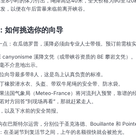
至8小时的体力付出，绳降高达40米，全天价格为90至12
出发，以便在午后雷暴来临前离开峡谷。
：如何挑选你的向导
一点：在瓜德罗普，溪降必须由专业人士带领。预订前需核
E canyonisme 溪降文凭（或带峡谷资质的 BE 攀岩文凭
毫不介意地出示。
位向导最多带8人，这是岛上认真负责的标准。
丁橡胶潜水衣、头盔、带双牛尾绳的安全带、防水袋。
果法国气象局（Meteo-France）将河流列入预警，靠谱
若对方回答”到现场再看”，那就赶紧走人。
，以及下水前的安全简报。
巴斯特尔运营，分别位于圣克洛德、Bouillante 和 Pointe
订：在圣诞节到复活节之间，上午的名额很快就会被抢光。