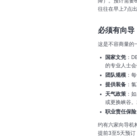
降）。预计需要6
往往在早上7点
必须有向导
这是不容商量的
国家文凭
：D
的专业人士会
团队规模
：每
提供装备
：氯
天气政策
：如
或更换峡谷。
职业责任保险
约有六家向导机构在
提前3至5天预