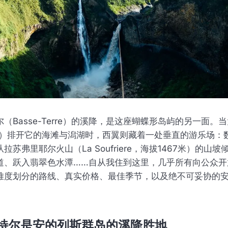
（Basse-Terre）的溪降，是这座蝴蝶形岛屿的另一面。
Terre）排开它的海滩与潟湖时，西翼则藏着一处垂直的游乐场
拉苏弗里耶尔火山（La Soufriere，海拔1467米）的山
道、跃入翡翠色水潭……自从我住到这里，几乎所有向公众开
难度划分的路线、真实价格、最佳季节，以及绝不可妥协的
特尔是安的列斯群岛的溪降胜地