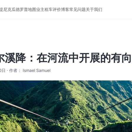
提尼克
瓜德罗普
地图
业主
租车
评价
博客
常见问题
关于我们
尔溪降：在河流中开展的有向
 · 作者： Ismael Samuel