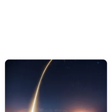
Piscina
Hasta 16 pers.
Desde 109 €/noche
Ver alojamiento →