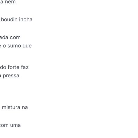
ida nem
 boudin incha
zada com
se o sumo que
do forte faz
m pressa.
 mistura na
 com uma