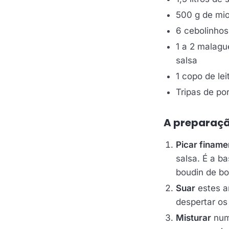
500 g de mio
6 cebolinhos
1 a 2 malague
salsa
1 copo de le
Tripas de po
A preparaçã
Picar finame
salsa. É a b
boudin de bo
Suar
estes a
despertar os
Misturar
numa