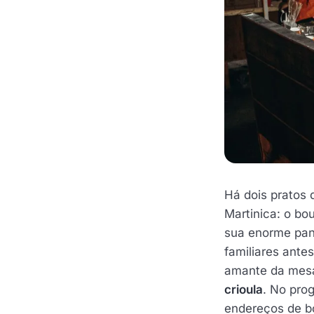
Há dois pratos
Martinica: o bo
sua enorme pan
familiares ante
amante da mesa
crioula
. No pro
endereços de b