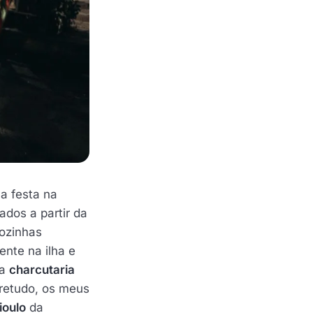
a festa na
ados a partir da
ozinhas
nte na ilha e
da
charcutaria
bretudo, os meus
ioulo
da