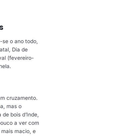
s
-se o ano todo,
atal, Dia de
al (fevereiro-
nela.
 um cruzamento.
pa, mas o
 de bois d’Inde,
 pouco a ver com
 mais macio, e