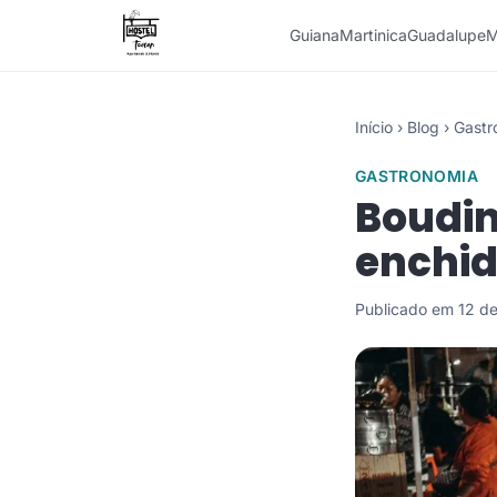
Guiana
Martinica
Guadalupe
M
Início
›
Blog
›
Gastr
GASTRONOMIA
Boudin 
enchid
Publicado em 12 d