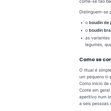
come-se tão be
Distinguem-se p
o
boudin de 
o
boudin br
as variante
legumes, que
Como se com
O ritual é simp
um pequeno ti-p
Como início de 
Conte em gera
aperitivo num l
a seis pessoas 