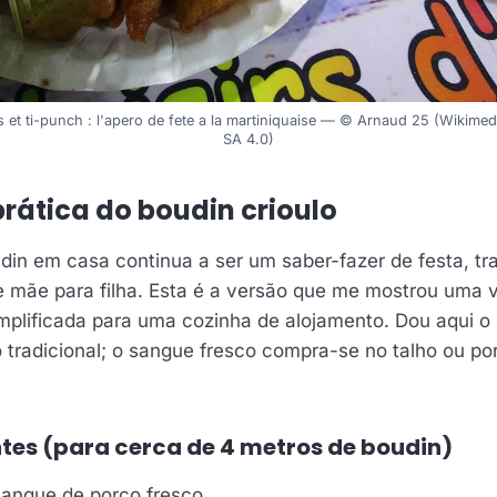
s et ti-punch : l'apero de fete a la martiniquaise — © Arnaud 25 (Wiki
SA 4.0)
prática do boudin crioulo
din em casa continua a ser um saber-fazer de festa, tr
 mãe para filha. Esta é a versão que me mostrou uma v
mplificada para uma cozinha de alojamento. Dou aqui 
 tradicional; o sangue fresco compra-se no talho ou p
ntes (para cerca de 4 metros de boudin)
 sangue de porco fresco