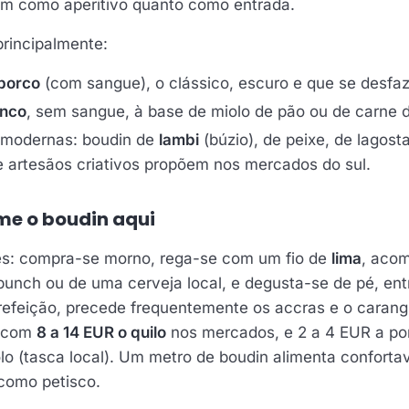
m como aperitivo quanto como entrada.
rincipalmente:
porco
(com sangue), o clássico, escuro e que se desfa
anco
, sem sangue, à base de miolo de pão ou de carne d
s modernas: boudin de
lambi
(búzio), de peixe, de lagost
 artesãos criativos propõem nos mercados do sul.
e o boudin aqui
les: compra-se morno, rega-se com um fio de
lima
, aco
unch ou de uma cerveja local, e degusta-se de pé, ent
refeição, precede frequentemente os accras e o caran
l com
8 a 14 EUR o quilo
nos mercados, e 2 a 4 EUR a po
olo (tasca local). Um metro de boudin alimenta confort
como petisco.