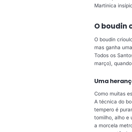
Martinica insípid
O boudin c
O boudin crioul
mas ganha uma
Todos os Santos
março), quando
Uma heranç
Como muitas esp
A técnica do b
tempero é puram
tomilho, alho e
a morcela metro