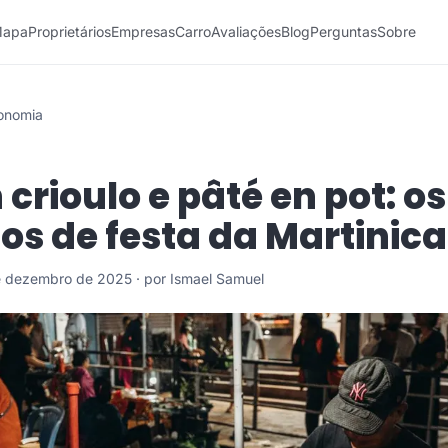
apa
Proprietários
Empresas
Carro
Avaliações
Blog
Perguntas
Sobre
onomia
crioulo e pâté en pot: os
os de festa da Martinica
e dezembro de 2025 · por Ismael Samuel