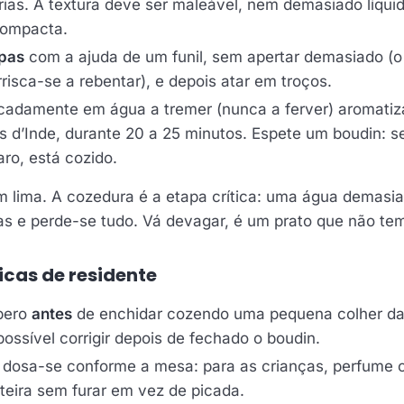
rias. A textura deve ser maleável, nem demasiado líqu
ompacta.
ipas
com a ajuda de um funil, sem apertar demasiado (o
risca-se a rebentar), e depois atar em troços.
cadamente em água a tremer (nunca a ferver) aromati
is d’Inde, durante 20 a 25 minutos. Espete um boudin: 
aro, está cozido.
 lima. A cozedura é a etapa crítica: uma água demasia
pas e perde-se tudo. Vá devagar, é um prato que não te
icas de residente
pero
antes
de enchidar cozendo uma pequena colher da
mpossível corrigir depois de fechado o boudin.
 dosa-se conforme a mesa: para as crianças, perfume
teira sem furar em vez de picada.