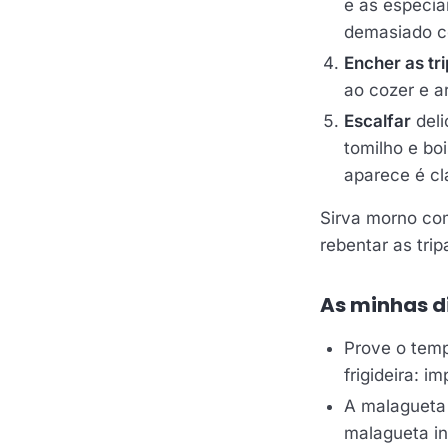
e as especia
demasiado c
Encher as tr
ao cozer e ar
Escalfar
deli
tomilho e bo
aparece é cl
Sirva morno com
rebentar as tri
As minhas d
Prove o tem
frigideira: i
A malagueta
malagueta in