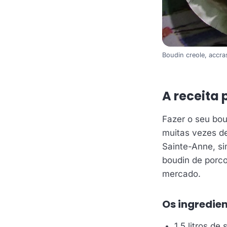
Boudin creole, accra
A receita 
Fazer o seu bou
muitas vezes de
Sainte-Anne, si
boudin de porco
mercado.
Os ingredie
1,5 litros de