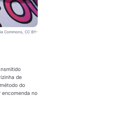
media Commons, CC BY-
ansmitido
izinha de
o método do
or encomenda no