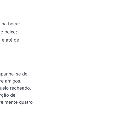
z na boca;
e peixe;
a e até de
mpanha-se de
re amigos.
guejo recheado.
rção de
avelmente quatro