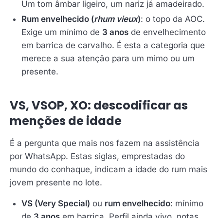
Um tom âmbar ligeiro, um nariz já amadeirado.
Rum envelhecido (
rhum vieux
)
: o topo da AOC.
Exige um mínimo de
3 anos
de envelhecimento
em barrica de carvalho. É esta a categoria que
merece a sua atenção para um mimo ou um
presente.
VS, VSOP, XO: descodificar as
menções de idade
É a pergunta que mais nos fazem na assistência
por WhatsApp. Estas siglas, emprestadas do
mundo do conhaque, indicam a idade do rum mais
jovem presente no lote.
VS (Very Special)
ou
rum envelhecido
: mínimo
de
3 anos
em barrica. Perfil ainda vivo, notas