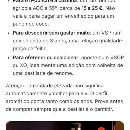
Para o ti-punch e a cozinha
: um rum branco
agrícola AOC a 55°, cerca de
15 a 25 €
. Não
vale a pena pagar um envelhecido para um
punch de coco.
Para descobrir sem gastar muito
: um VS / rum
envelhecido de 3 anos, uma relação qualidade-
preço perfeita.
Para oferecer ou colecionar
: aposte num VSOP
ou XO, idealmente uma edição com colheita de
uma destilaria de renome.
Atenção: uma idade elevada não significa
automaticamente «melhor para si». O perfil
aromático conta tanto como os anos. Prove antes
de comprar sempre que a destilaria o permitir.